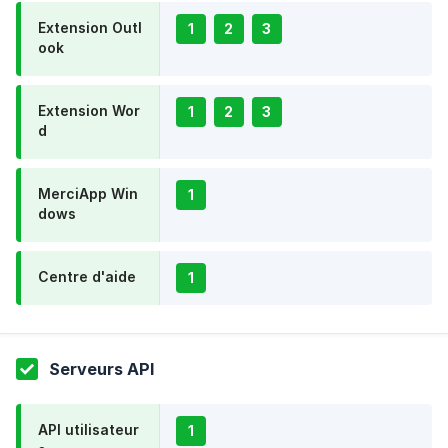
Extension Outl
1
2
3
ook
Extension Wor
1
2
3
d
MerciApp Win
1
dows
Centre d'aide
1
Serveurs API
API utilisateur
1