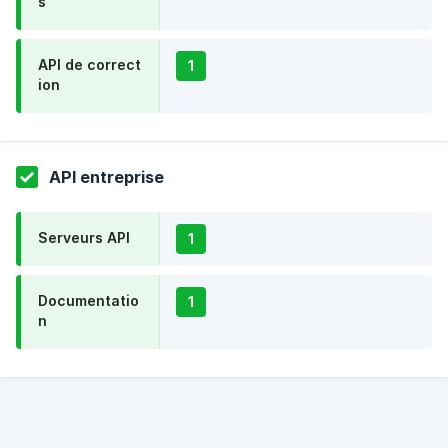
s
API de correct
1
ion
API entreprise
Serveurs API
1
Documentatio
1
n